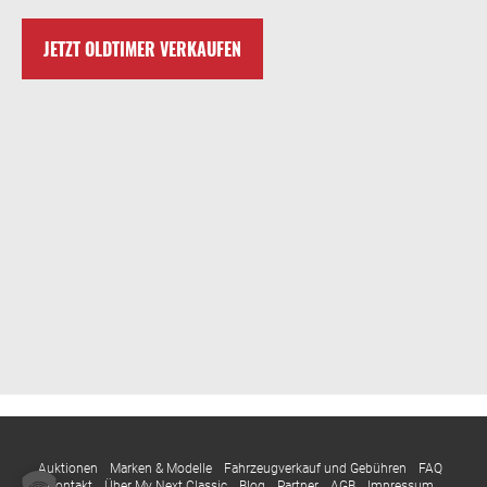
JETZT OLDTIMER VERKAUFEN
Auktionen
Marken & Modelle
Fahrzeugverkauf und Gebühren
FAQ
Kontakt
Über My Next Classic
Blog
Partner
AGB
Impressum