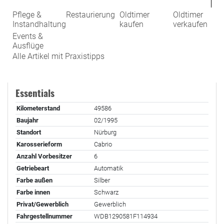
Außen (9)
Pflege &
Restaurierung
Oldtimer
Oldtimer
Instandhaltung
kaufen
verkaufen
Events &
Innen (6 )
Ausflüge
Alle Artikel mit Praxistipps
Essentials
Kilometerstand
49586
Baujahr
02/1995
Standort
Nürburg
Karosserieform
Cabrio
Anzahl Vorbesitzer
6
Getriebeart
Automatik
Farbe außen
Silber
Farbe innen
Schwarz
Privat/Gewerblich
Gewerblich
Fahrgestellnummer
WDB1290581F114934