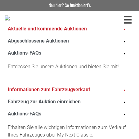
Neu hier? So funktioniert’s
Aktuelle und kommende Auktionen
1995 Mercedes-Benz SL 280
Abgeschlossene Auktionen
9.400,00 €
3
Auktions-FAQs
Jetzt bieten
Entdecken Sie unsere Auktionen und bieten Sie mit!
Informationen zum Fahrzeugverkauf
Diese Auktion haben Sie leider verpasst, aber es gibt noch so viel
mehr zu entdecken! Stöbern Sie durch unsere laufenden
Fahrzeug zur Auktion einreichen
Auktionen – vielleicht ist Ihr Traumauto bereits dabei!
Verpassen Sie keinen Auktionsstart mehr und melden Sie sich
Auktions-FAQs
für unseren Newsletter an. So bleiben Sie immer auf dem
Erhalten Sie alle wichtigen Informationen zum Verkauf
neuesten Stand und erfahren als Erster von unseren neuesten
Ihres Fahrzeuges über My Next Classic.
Schätzen und Auktionshighlights.