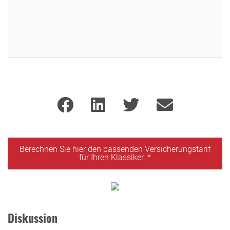
Sie sind nicht eingeloggt. Loggen Sie sich ein oder registrieren Sie sich als
Benutzer.
Login
Berechnen Sie hier den passenden Versicherungstarif
für Ihren Klassiker. *
Diskussion