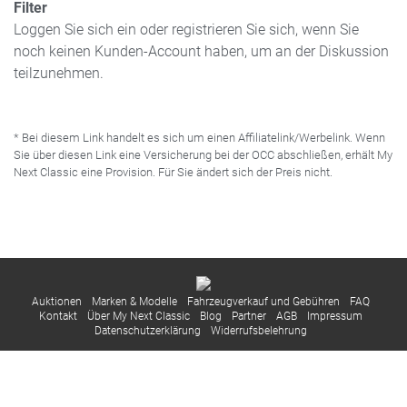
Filter
Loggen Sie sich ein oder registrieren Sie sich, wenn Sie
noch keinen Kunden-Account haben, um an der Diskussion
teilzunehmen.
* Bei diesem Link handelt es sich um einen Affiliatelink/Werbelink. Wenn
Sie über diesen Link eine Versicherung bei der OCC abschließen, erhält My
Next Classic eine Provision. Für Sie ändert sich der Preis nicht.
Auktionen
Marken & Modelle
Fahrzeugverkauf und Gebühren
FAQ
Kontakt
Über My Next Classic
Blog
Partner
AGB
Impressum
Datenschutzerklärung
Widerrufsbelehrung