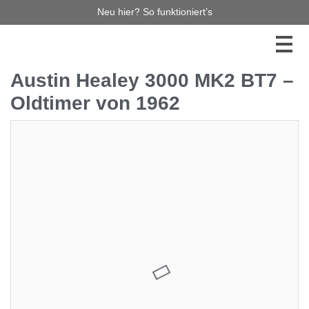
Neu hier? So funktioniert’s
Austin Healey 3000 MK2 BT7 –
Oldtimer von 1962
18.600,00 €
2
Jetzt bieten
Diese Auktion haben Sie leider verpasst, aber es gibt
noch so viel mehr zu entdecken! Stöbern Sie durch
unsere laufenden Auktionen – vielleicht ist Ihr
Traumauto bereits dabei! Verpassen Sie keinen
Auktionsstart mehr und melden Sie sich für unseren
Newsletter an. So bleiben Sie immer auf dem