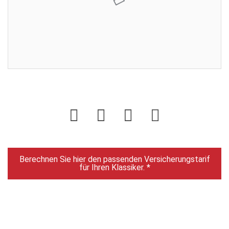
Verkäufer:
Restdauer:
Enddatum:
05.05.2023 18:00:00
Gebote:
2
Dies ist ihre Auktion.
Berechnen Sie hier den passenden Versicherungstarif
für Ihren Klassiker. *