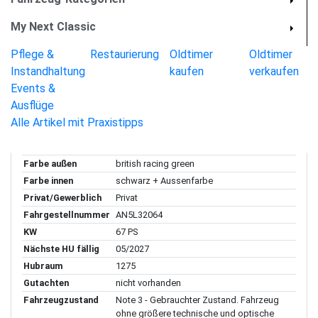
Außen (10)
Innen (6 )
My Next Classic
Essentials
Pflege &
Restaurierung
Oldtimer
Oldtimer
Baujahr
06/1960
Instandhaltung
kaufen
verkaufen
Modell-Bezeichnung
Healey Sprite MKI
Events &
Standort
Niedersachsen
Ausflüge
Karosserieform
Cabrio
Alle Artikel mit Praxistipps
Anzahl Vorbesitzer
unbekannt (geschätzt 3)
Getriebeart
Schaltung
Farbe außen
british racing green
Farbe innen
schwarz + Aussenfarbe
Privat/Gewerblich
Privat
Fahrgestellnummer
AN5L32064
KW
67 PS
Nächste HU fällig
05/2027
Hubraum
1275
Gutachten
nicht vorhanden
Fahrzeugzustand
Note 3 - Gebrauchter Zustand. Fahrzeug
ohne größere technische und optische