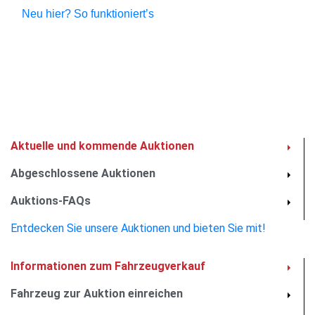
Neu hier? So funktioniert’s
Austin Healey Sprite
MKI – Oldtimer von
1960
Aktuelle und kommende Auktionen
Abgeschlossene Auktionen
8.500,00 €
1
Auktions-FAQs
Jetzt bieten
Entdecken Sie unsere Auktionen und bieten Sie mit!
Diese Auktion haben Sie leider verpasst, aber es gibt noch
so viel mehr zu entdecken! Stöbern Sie durch unsere
Informationen zum Fahrzeugverkauf
laufenden Auktionen – vielleicht ist Ihr Traumauto bereits
dabei! Verpassen Sie keinen Auktionsstart mehr und
Fahrzeug zur Auktion einreichen
melden Sie sich für unseren Newsletter an. So bleiben Sie