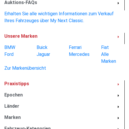
immer auf dem neuesten Stand und erfahren als Erster von
Auktions-FAQs
unseren neuesten Schätzen und Auktionshighlights.
Erhalten Sie alle wichtigen Informationen zum Verkauf
Ihres Fahrzeuges über My Next Classic.
Aktuelle Auktionen
Newsletter
Unsere Marken
BMW
Buick
Ferrari
Fiat
26 Bilder
Ford
Jaguar
Mercedes
Alle
Marken
Zur Markenübersicht
Praxistipps
Epochen
Länder
Marken
Fahrzeug-Kategorien