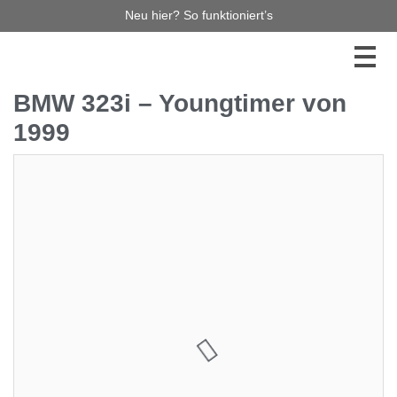
Neu hier? So funktioniert’s
BMW 323i – Youngtimer von
1999
0,00 €
0
Jetzt bieten
Diese Auktion haben Sie leider verpasst, aber es gibt
noch so viel mehr zu entdecken! Stöbern Sie durch
unsere laufenden Auktionen – vielleicht ist Ihr
Traumauto bereits dabei! Verpassen Sie keinen
Auktionsstart mehr und melden Sie sich für unseren
Newsletter an. So bleiben Sie immer auf dem