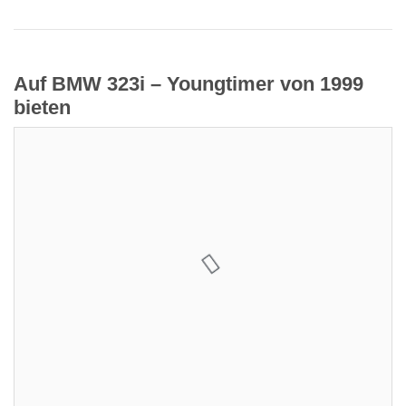
Auf BMW 323i – Youngtimer von 1999
bieten
Aktuelles Gebot:
0,00 €
Verkäufer:
V8
Restdauer:
Enddatum:
10.05.2024 18:00:00
Gebote:
0
Sie sind nicht eingeloggt. Loggen Sie sich ein oder
registrieren Sie sich als Benutzer.
Login