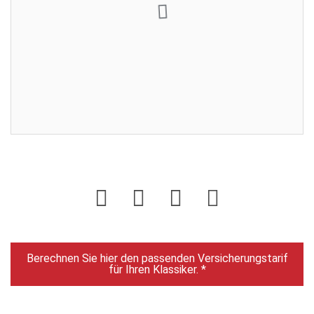
Restdauer:
Enddatum:
09.05.2025 18:00:00
Gebote:
4
Sie sind nicht eingeloggt. Loggen Sie sich ein oder
registrieren Sie sich als Benutzer.
Login
Berechnen Sie hier den passenden Versicherungstarif
für Ihren Klassiker. *