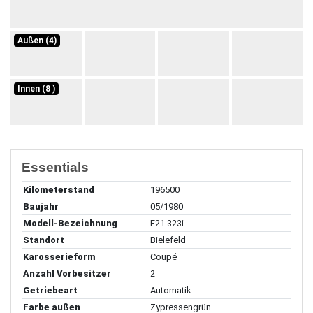
Außen (4)
Innen (8 )
Essentials
Kilometerstand
196500
Baujahr
05/1980
Modell-Bezeichnung
E21 323i
Standort
Bielefeld
Karosserieform
Coupé
Anzahl Vorbesitzer
2
Getriebeart
Automatik
Farbe außen
Zypressengrün