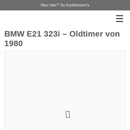
Neu hier? So funktioniert’s
BMW E21 323i – Oldtimer von
1980
16.900,00 €
6
Jetzt bieten
Diese Auktion haben Sie leider verpasst, aber es gibt
noch so viel mehr zu entdecken! Stöbern Sie durch
unsere laufenden Auktionen – vielleicht ist Ihr
Traumauto bereits dabei! Verpassen Sie keinen
Auktionsstart mehr und melden Sie sich für unseren
Newsletter an. So bleiben Sie immer auf dem