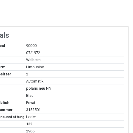
als
and
90000
07/1972
Walheim
orm
Limousine
sitzer
2
Automatik
polaris neu NN
Blau
blich
Privat
lnummer
3152501
enausstattung
Leder
132
2966