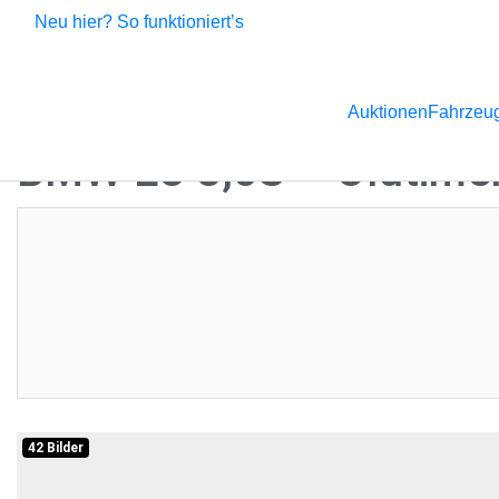
Neu hier? So funktioniert’s
Auktionen
Fahrzeug
BMW E3 3,0S – Oldtime
Aktuelles Gebot:
12.999,00 €
Restdauer:
Komme
Diese Auktion haben Sie leider verpasst, aber es gibt noch so
Verpassen Sie keinen Auktionsstart mehr und melden Sie sich
Schätzen und Auktionshighlights.
Aktuelle Auktionen
Newsletter
42 Bilder