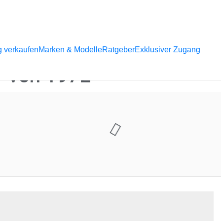
 verkaufen
Marken & Modelle
Ratgeber
Exklusiver Zugang
r von 1972
ntare:
1
 viel mehr zu entdecken! Stöbern Sie durch unsere laufenden Aukt
 für unseren Newsletter an. So bleiben Sie immer auf dem neue