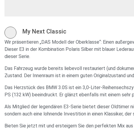
My Next Classic
Wir präsentieren „DAS Modell der Oberklasse“: Einen außerg
Dieser E3 in der Kombination Polaris Silber mit blauer Ledera
dieser Serie.
Das Fahrzeug wurde bereits liebevoll restauriert (und dokumen
Zustand. Der Innenraum ist in einem guten Originalzustand und
Das Herzstück des BMW 3.0S ist ein 3,0-Liter-Reihensechszyl
PS (132 kW) beeindruckt. Er glänzt ebenfalls mit einem sehr p
Als Mitglied der legendären E3-Serie bietet dieser Oldtimer ni
sondern auch eine lohnende Investition in einen Klassiker, der
Bieten Sie jetzt mit und ersteigern Sie den perfekten Mix au