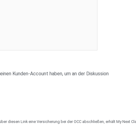
atum:
20.06.2025 18:00:00
te:
1
ch als
Login
h keinen Kunden-Account haben, um an der Diskussion
über diesen Link eine Versicherung bei der OCC abschließen, erhält My Next Class