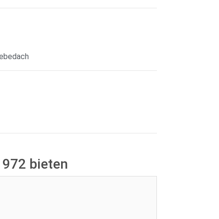
iebedach
1972 bieten
äufer:
C-Haberland
dauer: