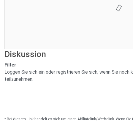
12.999,00 €
Endd
Gebo
Sie sind nicht eingeloggt. Loggen Sie sich ein oder registrieren Sie si
Benutzer.
Diskussion
Filter
Loggen Sie sich ein oder registrieren Sie sich, wenn Sie noc
teilzunehmen.
* Bei diesem Link handelt es sich um einen Affiliatelink/Werbelink. Wenn Sie 