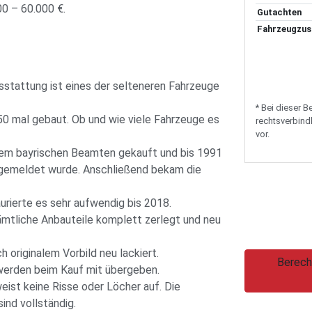
00 – 60.000 €.
Gutachten
Fahrzeugzus
usstattung ist eines der selteneren Fahrzeuge
* Bei dieser 
50 mal gebaut. Ob und wie viele Fahrzeuge es
rechtsverbindl
vor.
inem bayrischen Beamten gekauft und bis 1991
bgemeldet wurde. Anschließend bekam die
urierte es sehr aufwendig bis 2018.
ämtliche Anbauteile komplett zerlegt und neu
 originalem Vorbild neu lackiert.
Berech
werden beim Kauf mit übergeben.
weist keine Risse oder Löcher auf. Die
nd vollständig.