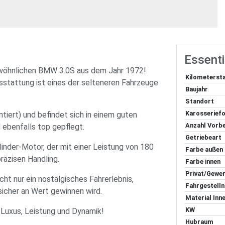
Essenti
ewöhnlichen BMW 3.0S aus dem Jahr 1972!
Kilometerst
usstattung ist eines der selteneren Fahrzeuge
Baujahr
Standort
Karosserief
tiert) und befindet sich in einem guten
Anzahl Vorbe
 ebenfalls top gepflegt.
Getriebeart
inder-Motor, der mit einer Leistung von 180
Farbe außen
räzisen Handling.
Farbe innen
Privat/Gewer
cht nur ein nostalgisches Fahrerlebnis,
Fahrgestel
 sicher an Wert gewinnen wird.
Material Inn
KW
s Luxus, Leistung und Dynamik!
Hubraum