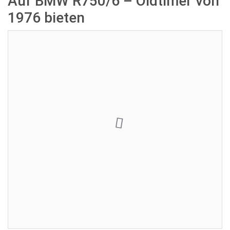
Auf BMW R750/6 – Oldtimer von
1976 bieten
Aktuelles Gebot:
300,00 €
Verkäufer:
Rene
Restdauer:
Enddatum:
24.05.2024 18:00:00
Gebote:
2
Sie sind nicht eingeloggt. Loggen Sie sich ein oder registrieren
Sie sich als Benutzer.
Login