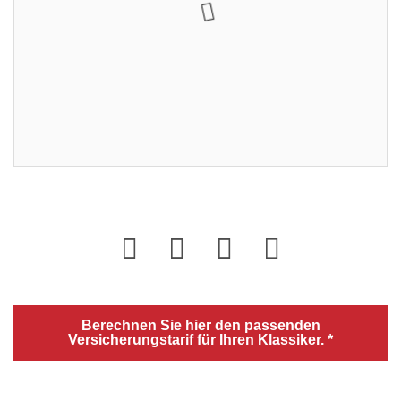
Restdauer:
Enddatum:
15.12.2023 18:00:00
Gebote:
1
Sie sind nicht eingeloggt. Loggen Sie sich ein oder
registrieren Sie sich als Benutzer.
Login
Berechnen Sie hier den passenden
Versicherungstarif für Ihren Klassiker. *