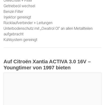
Ölwechsel + Filter
Getriebeöl wechsel
Benzin Filter
Injektor gereinigt
Rücklaufverbinder + Leitungen
Unterbodenschutz mit „Owatrol Ol“ an allen Metallteilen
aufgebracht
Kühlsystem gereinigt
Auf Citroën Xantia ACTIVA 3.0 16V –
Youngtimer von 1997 bieten
Aktuelles Gebot:
1.900,00 €
Verkäufer:
hhhartmann