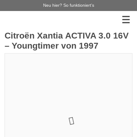
Neu hier? So funktioniert’s
Citroën Xantia ACTIVA 3.0 16V
– Youngtimer von 1997
1.900,00 €
1
Jetzt bieten
Diese Auktion haben Sie leider verpasst, aber es gibt
noch so viel mehr zu entdecken! Stöbern Sie durch
unsere laufenden Auktionen – vielleicht ist Ihr
Traumauto bereits dabei! Verpassen Sie keinen
Auktionsstart mehr und melden Sie sich für unseren
Newsletter an. So bleiben Sie immer auf dem