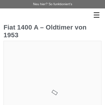
Neu hier? So funktioniert’s
Fiat 1400 A – Oldtimer von
1953
8.000,00 €
1
Jetzt bieten
Diese Auktion haben Sie leider verpasst, aber es gibt
noch so viel mehr zu entdecken! Stöbern Sie durch
unsere laufenden Auktionen – vielleicht ist Ihr
Traumauto bereits dabei! Verpassen Sie keinen
Auktionsstart mehr und melden Sie sich für unseren
Newsletter an. So bleiben Sie immer auf dem