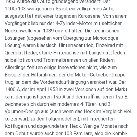
1953 wurde das Auto grundlegend verändert: Der
1100/103 war geboren. Es ist ein völlig neues Auto,
ausgestattet mit einer tragenden Karosserie. Von seinem
Vorgänger blieb nur der 4-Zylinder-Motor mit seitlicher
Nockenwelle von 1089 cm³ erhalten. Die technischen
Lösungen (abgesehen vom Übergang zur Monocoque-
Lösung) waren klassisch: Hinterradantrieb, Einzelrad mit
Querblattfeder, starre Hinterachse mit Längsblattfedern
halbelliptisch und Trommelbremsen an allen Rädern.
Allerdings fehlten einige Innovationen nicht, wie zum
Beispiel der Hilfsrahmen, der die Motor-Getriebe-Gruppe
trug, an dem die Vorderradaufhängung verankert war. Der
1400 A, der im April 1953 in zwei Versionen auf den Markt
kam, dem günstigeren Typ A und dem raffinierteren Typ B,
zeichnete sich durch ein modernes 4-Türer- und 3-
Volumen-Design aus (auch wenn das Heck im Vergleich viel
kürzer war). zu den Folgemodellen), mit integrierten
Kotflügeln und abgerundetem Heck. Wenige Monate nach
dem Debüt wurde auch der 103 Familiare, also die Kombi-