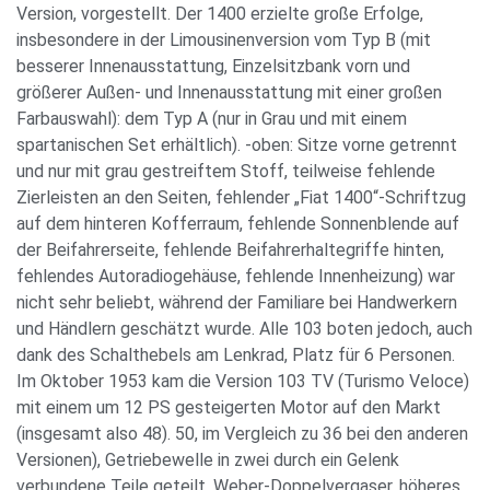
Version, vorgestellt. Der 1400 erzielte große Erfolge,
insbesondere in der Limousinenversion vom Typ B (mit
besserer Innenausstattung, Einzelsitzbank vorn und
größerer Außen- und Innenausstattung mit einer großen
Farbauswahl): dem Typ A (nur in Grau und mit einem
spartanischen Set erhältlich). -oben: Sitze vorne getrennt
und nur mit grau gestreiftem Stoff, teilweise fehlende
Zierleisten an den Seiten, fehlender „Fiat 1400“-Schriftzug
auf dem hinteren Kofferraum, fehlende Sonnenblende auf
der Beifahrerseite, fehlende Beifahrerhaltegriffe hinten,
fehlendes Autoradiogehäuse, fehlende Innenheizung) war
nicht sehr beliebt, während der Familiare bei Handwerkern
und Händlern geschätzt wurde. Alle 103 boten jedoch, auch
dank des Schalthebels am Lenkrad, Platz für 6 Personen.
Im Oktober 1953 kam die Version 103 TV (Turismo Veloce)
mit einem um 12 PS gesteigerten Motor auf den Markt
(insgesamt also 48). 50, im Vergleich zu 36 bei den anderen
Versionen), Getriebewelle in zwei durch ein Gelenk
verbundene Teile geteilt, Weber-Doppelvergaser, höheres