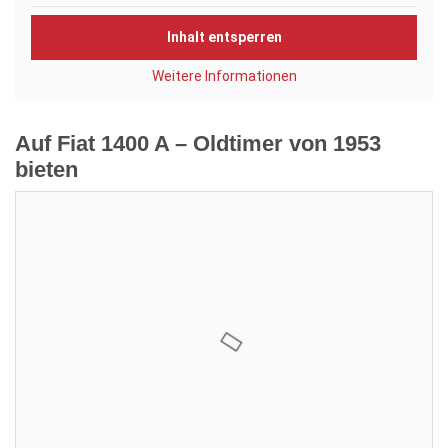
Inhalt entsperren
Weitere Informationen
Auf Fiat 1400 A – Oldtimer von 1953
bieten
Aktuelles Gebot:
8.000,00 €
Verkäufer:
Giulia
Restdauer:
Enddatum:
21.02.2025 18:00:00
Gebote:
1
Sie sind nicht eingeloggt. Loggen Sie sich ein oder
registrieren Sie sich als Benutzer.