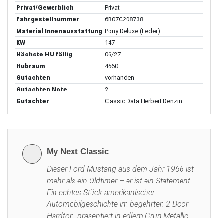
Privat/Gewerblich
Privat
Fahrgestellnummer
6R07C208738
Material Innenausstattung
Pony Deluxe (Leder)
KW
147
Nächste HU fällig
06/27
Hubraum
4660
Gutachten
vorhanden
Gutachten Note
2
Gutachter
Classic Data Herbert Denzin
My Next Classic
Dieser Ford Mustang aus dem Jahr 1966 ist
mehr als ein Oldtimer – er ist ein Statement.
Ein echtes Stück amerikanischer
Automobilgeschichte im begehrten 2-Door
Hardtop, präsentiert in edlem Grün-Metallic