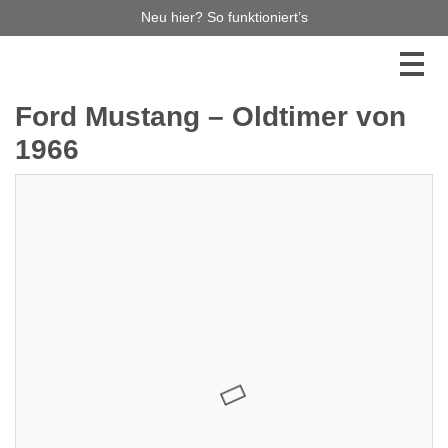
Neu hier? So funktioniert’s
Ford Mustang – Oldtimer von
1966
25.000,00 €
1
Jetzt bieten
Diese Auktion haben Sie leider verpasst, aber es gibt
noch so viel mehr zu entdecken! Stöbern Sie durch
unsere laufenden Auktionen – vielleicht ist Ihr
Traumauto bereits dabei! Verpassen Sie keinen
Auktionsstart mehr und melden Sie sich für unseren
Newsletter an. So bleiben Sie immer auf dem