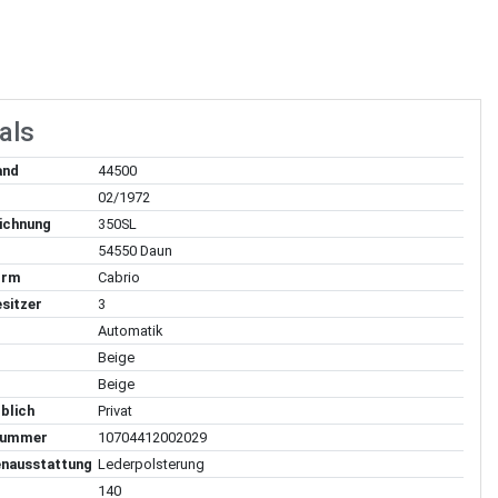
als
and
44500
02/1972
ichnung
350SL
54550 Daun
orm
Cabrio
sitzer
3
Automatik
Beige
Beige
blich
Privat
lnummer
10704412002029
enausstattung
Lederpolsterung
140