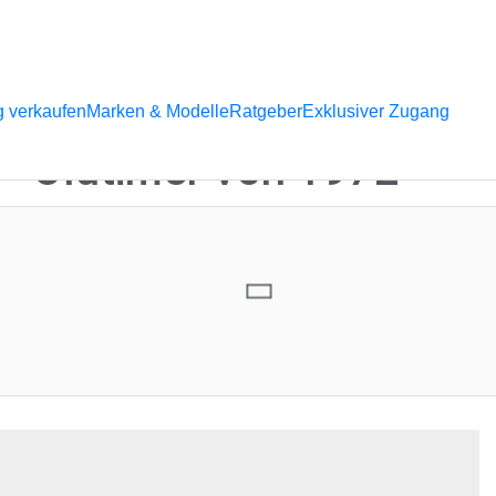
 verkaufen
Marken & Modelle
Ratgeber
Exklusiver Zugang
– Oldtimer von 1972
ntare:
1
 viel mehr zu entdecken! Stöbern Sie durch unsere laufenden Aukt
 für unseren Newsletter an. So bleiben Sie immer auf dem neue