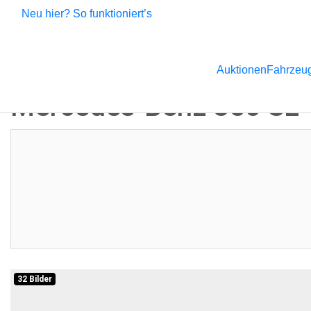
Neu hier? So funktioniert’s
Auktionen
Fahrzeug
Mercedes-Benz 350 SL 
Aktuelles Gebot:
12.000,00 €
Restdauer:
Komme
Diese Auktion haben Sie leider verpasst, aber es gibt noch so
Verpassen Sie keinen Auktionsstart mehr und melden Sie sich
Schätzen und Auktionshighlights.
Aktuelle Auktionen
Newsletter
32 Bilder