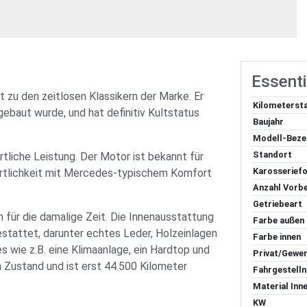
Essenti
zu den zeitlosen Klassikern der Marke. Er
Kilometerst
ebaut wurde, und hat definitiv Kultstatus
Baujahr
Modell-Beze
Standort
rtliche Leistung. Der Motor ist bekannt für
Karosserief
portlichkeit mit Mercedes-typischem Komfort
Anzahl Vorbe
Getriebeart
 für die damalige Zeit. Die Innenausstattung
Farbe außen
estattet, darunter echtes Leder, Holzeinlagen
Farbe innen
 wie z.B. eine Klimaanlage, ein Hardtop und
Privat/Gewer
n Zustand und ist erst 44.500 Kilometer
Fahrgestel
Material Inn
KW