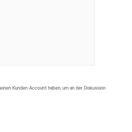
äufer:
WMSNickel
dauer:
atum:
14.03.2025 18:00:00
te:
1
ch als
Login
h keinen Kunden-Account haben, um an der Diskussion