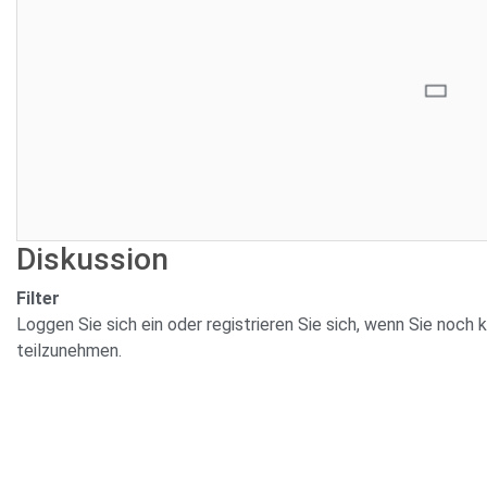
Aktuelles Gebot:
Verk
Rest
12.000,00 €
Endd
Gebo
Sie sind nicht eingeloggt. Loggen Sie sich ein oder registrieren Sie si
Benutzer.
Diskussion
Filter
Loggen Sie sich ein oder registrieren Sie sich, wenn Sie noc
teilzunehmen.