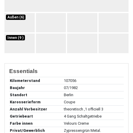
Außen (6)
Innen (9 )
Essentials
Kilometerstand
107056
Baujahr
07/1982
Standort
Berlin
Karosserieform
Coupe
Anzahl Vorbesitzer
theoretisch ,1 officiell 3
Getriebeart
4 Gang Schaltgetriebe
Farbe innen
Velours Creme
Privat/Gewerblich
Zypressengrün Metal.