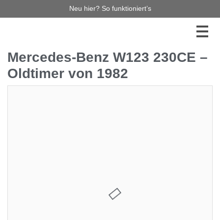
Neu hier? So funktioniert’s
Mercedes-Benz W123 230CE –
Oldtimer von 1982
5.000,00 €
3
Jetzt bieten
Diese Auktion haben Sie leider verpasst, aber es gibt
noch so viel mehr zu entdecken! Stöbern Sie durch
unsere laufenden Auktionen – vielleicht ist Ihr
Traumauto bereits dabei! Verpassen Sie keinen
Auktionsstart mehr und melden Sie sich für unseren
Newsletter an. So bleiben Sie immer auf dem