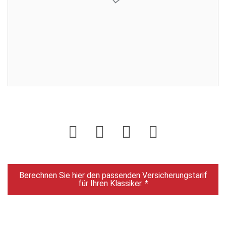
Enddatum:
28.04.2023 18:00:00
Gebote:
2
Sie sind nicht eingeloggt. Loggen Sie sich ein oder
registrieren Sie sich als Benutzer.
Login
Berechnen Sie hier den passenden Versicherungstarif
für Ihren Klassiker. *