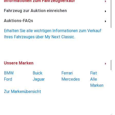
Informationen zum Fahrzeugverkauf
Aktuelle Auktionen
Fahrzeug zur Auktion einreichen
Newsletter
Auktions-FAQs
Erhalten Sie alle wichtigen Informationen zum Verkauf
20 Bilder
Ihres Fahrzeuges über My Next Classic.
Unsere Marken
BMW
Buick
Ferrari
Fiat
Ford
Jaguar
Mercedes
Alle
Marken
Zur Markenübersicht
Außen (10)
Innen (4 )