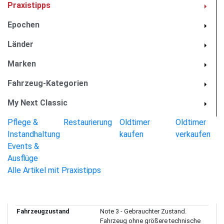
Essentials
Praxistipps
Kilometerstand
91000
Epochen
Baujahr
03/1979
Modell-Bezeichnung
Midget
Länder
Standort
Erfurt
Marken
Karosserieform
Cabriolet
Anzahl Vorbesitzer
3
Fahrzeug-Kategorien
Getriebeart
4 Gang Schaltgetriebe
My Next Classic
Farbe außen
british racing green
Farbe innen
schwarz
Pflege &
Restaurierung
Oldtimer
Oldtimer
Privat/Gewerblich
privat
Instandhaltung
kaufen
verkaufen
Fahrgestellnummer
GAN6UL226618G
Events &
Material Innenausstattung
Kunstleder
Ausflüge
KW
50
Alle Artikel mit Praxistipps
Nächste HU fällig
September 2027
Hubraum
1500 ccm
Gutachten
nicht vorhanden
Fahrzeugzustand
Note 3 - Gebrauchter Zustand.
Fahrzeug ohne größere technische