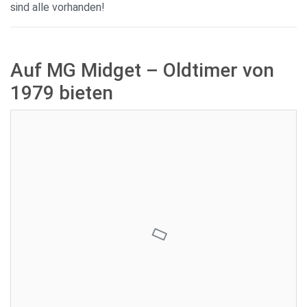
sind alle vorhanden!
Auf MG Midget – Oldtimer von
1979 bieten
Aktuelles Gebot:
4.400,00 €
Verkäufer:
Frank Schreyer
Restdauer:
Enddatum:
10.07.2026 18:00:00
Gebote:
3
Sie sind nicht eingeloggt. Loggen Sie sich ein oder registrieren
Sie sich als Benutzer.