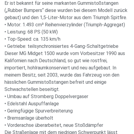
Er ist bekannt für seine markanten Gummistoßstangen
(„Rubber Bumpers“ diese wurden bei diesem Modell zurück
gebaut) und den 1,5-Liter-Motor aus dem Triumph Spitfire.
• Motor: 1.493 cm³ Reihenvierzylinder (Triumph-Aggregat)
• Leistung: 68 PS (50 kW)
• Top-Speed: ca. 135 km/h
• Getriebe: teilsynchronisiertes 4-Gang-Schaltgetriebe
Dieser MG Midget 1500 wurde vom Vorbesitzer 1990 aus
Kalifornien nach Deutschland, so gut wie rostfrei,
importiert, hohlraumkonserviert und neu aufgebaut. In
meinem Besitz, seit 2003, wurde das Fahrzeug von den
hässlichen Gummistoßstangen befreit und einige
Schwachstellen beseitigt.
• Umbau auf Stromberg Doppelvergaser
• Edelstahl Auspuffanlage
• Geringfügige Spurverbreiterung
• Bremsanlage überholt
• Vorderachse überarbeitet, neue Stoßdämpfer
Die Straßenlage mit dem niedrigen Schwerpunkt lässt