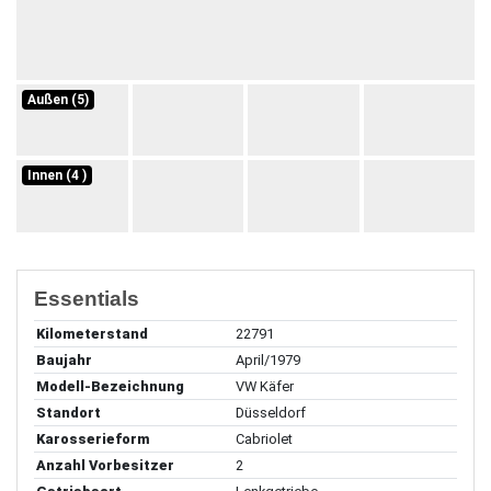
Außen (5)
Innen (4 )
Essentials
Kilometerstand
22791
Baujahr
April/1979
Modell-Bezeichnung
VW Käfer
Standort
Düsseldorf
Karosserieform
Cabriolet
Anzahl Vorbesitzer
2