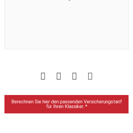
Enddatum:
30.05.2025 18:00:00
Gebote:
1
Sie sind nicht eingeloggt. Loggen Sie sich ein oder
registrieren Sie sich als Benutzer.
Login
Berechnen Sie hier den passenden Versicherungstarif
für Ihren Klassiker. *