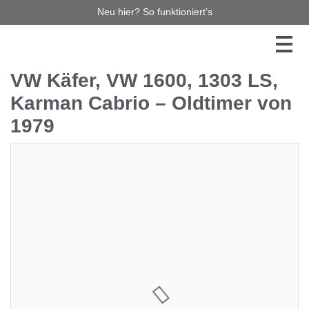
Neu hier? So funktioniert’s
VW Käfer, VW 1600, 1303 LS,
Karman Cabrio – Oldtimer von
1979
3.500,00 €
1
Jetzt bieten
Diese Auktion haben Sie leider verpasst, aber es gibt
noch so viel mehr zu entdecken! Stöbern Sie durch
unsere laufenden Auktionen – vielleicht ist Ihr
Traumauto bereits dabei! Verpassen Sie keinen