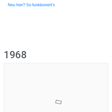
Neu hier? So funktioniert’s
VW Karmann Ghia 34
1600L – Oldtimer von
1968
4.999,00 €
1
Jetzt bieten
Diese Auktion haben Sie leider verpasst, aber es gibt noch
so viel mehr zu entdecken! Stöbern Sie durch unsere
laufenden Auktionen – vielleicht ist Ihr Traumauto bereits
dabei! Verpassen Sie keinen Auktionsstart mehr und
melden Sie sich für unseren Newsletter an. So bleiben Sie