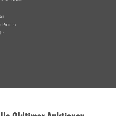
nen
n Preisen
Ihr
lle Oldtimer Auktionen