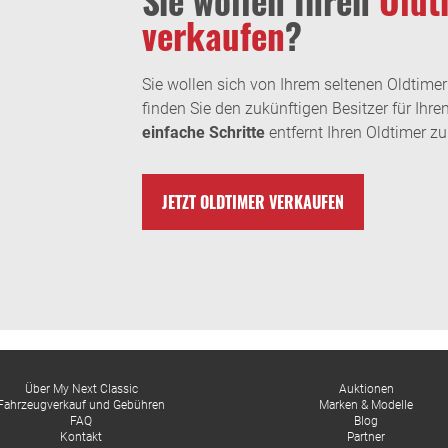
verkaufen
?
Sie wollen sich von Ihrem seltenen Oldtimer
finden Sie den zukünftigen Besitzer für Ihren
einfache Schritte
entfernt Ihren Oldtimer zu
JETZT OLDTIMER VERKAUFEN
Über My Next Classic
Auktionen
Fahrzeugverkauf und Gebühren
Marken & Modelle
FAQ
Blog
Kontakt
Partner