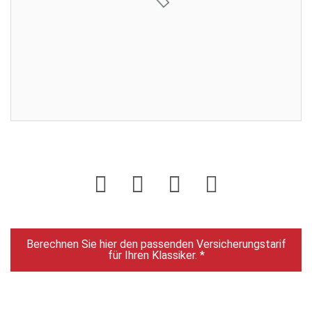
Enddatum:
16.06.2021 20:00:00
Gebote:
4
Sie sind nicht eingeloggt. Loggen Sie sich ein oder
registrieren Sie sich als Benutzer.
Login
Berechnen Sie hier den passenden Versicherungstarif
für Ihren Klassiker. *