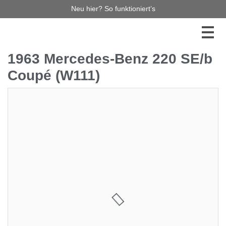
Neu hier? So funktioniert’s
1963 Mercedes-Benz 220 SE/b
Coupé (W111)
27.500,00 €
4
Jetzt bieten
Diese Auktion haben Sie leider verpasst, aber es gibt
noch so viel mehr zu entdecken! Stöbern Sie durch
unsere laufenden Auktionen – vielleicht ist Ihr
Traumauto bereits dabei! Verpassen Sie keinen
Auktionsstart mehr und melden Sie sich für unseren
Newsletter an. So bleiben Sie immer auf dem