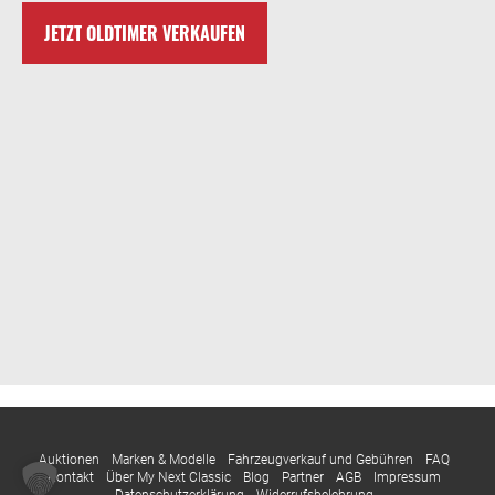
JETZT OLDTIMER VERKAUFEN
Auktionen
Marken & Modelle
Fahrzeugverkauf und Gebühren
FAQ
Kontakt
Über My Next Classic
Blog
Partner
AGB
Impressum
Datenschutzerklärung
Widerrufsbelehrung