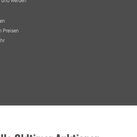
os und werden
nen
n Preisen
Ihr