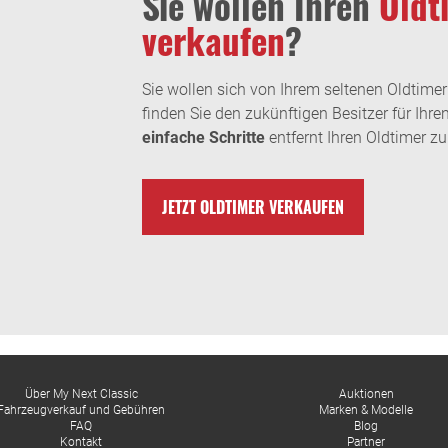
Sie wollen Ihren
Oldt
verkaufen
?
Sie wollen sich von Ihrem seltenen Oldtimer
finden Sie den zukünftigen Besitzer für Ihren
einfache Schritte
entfernt Ihren Oldtimer zu
JETZT OLDTIMER VERKAUFEN
Über My Next Classic
Auktionen
Fahrzeugverkauf und Gebühren
Marken & Modelle
FAQ
Blog
Kontakt
Partner