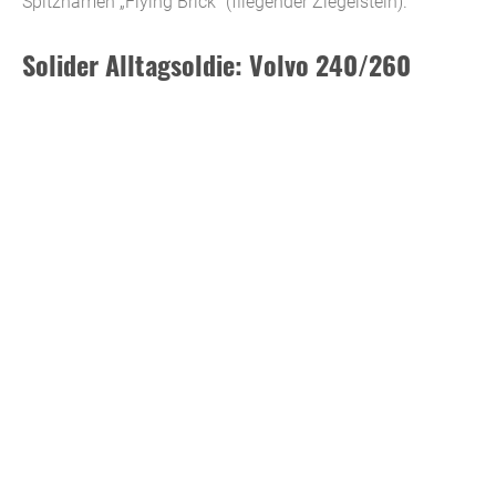
Spitznamen „Flying Brick“ (fliegender Ziegelstein).
Solider Alltagsoldie: Volvo 240/260