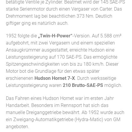
betätigte Ventile je Zylinder. Beatmet wird der 145 SAE-PS
starke Serienmotor durch einen Vergaser von Carter. Das
Drehmoment lag bei beachtlichen 373 Nm. Deutlich
giftiger ging es natürlich auch.
1952 folgte die
„Twin-H-Power“
-Version. Auf 5.588 cm³
aufgebohrt, mit zwei Vergasern und einem speziellen
Ansaugkrümmer ausgestattet, erreichte Hudson eine
Leistungssteigerung auf 170 SAE-PS. Das ermöglichte
Spitzengeschwindigkeiten von bis zu 180 km/h. Dieser
Motor bot die Grundlage für den etwas später
erschienenen
Hudson Hornet 7-X
. Durch werksseitige
Leistungssteigerung waren
210 Brutto-SAE-PS
möglich.
Das Fahren eines Hudson Hornet war im ersten Jahr
Handarbeit. Besonders im Rennsport hat sich das
manuelle Dreiganggetriebe bewährt. Ab 1952 wurde auch
ein Zweigang-Automatikgetriebe (Hydra-Matic) von GM
angeboten.