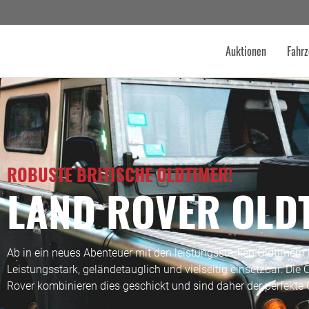
Auktionen
Fahrz
ROBUSTE BRITISCHE OLDTIMER!
LAND ROVER OLD
Ab in ein neues Abenteuer mit den leistungsstarken Oldtimern
Leistungsstark, geländetauglich und vielseitig einsetzbar: Di
Rover kombinieren dies geschickt und sind daher der perfekte O