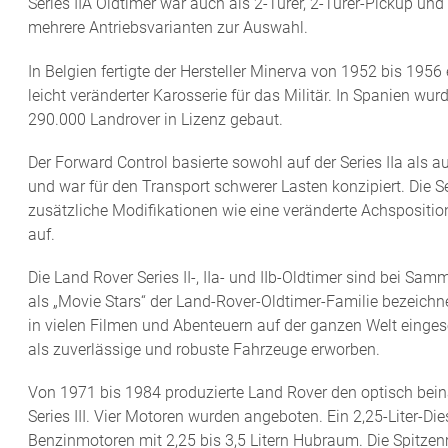
Series IIA Oldtimer war auch als 2-Türer, 2-Türer-Pickup und 
mehrere Antriebsvarianten zur Auswahl.
In Belgien fertigte der Hersteller Minerva von 1952 bis 195
leicht veränderter Karosserie für das Militär. In Spanien wu
290.000 Landrover in Lizenz gebaut.
Der Forward Control basierte sowohl auf der Series IIa als au
und war für den Transport schwerer Lasten konzipiert. Die Se
zusätzliche Modifikationen wie eine veränderte Achsposition
auf.
Die Land Rover Series II-, IIa- und IIb-Oldtimer sind bei Sam
als „Movie Stars“ der Land-Rover-Oldtimer-Familie bezeichn
in vielen Filmen und Abenteuern auf der ganzen Welt einges
als zuverlässige und robuste Fahrzeuge erworben.
Von 1971 bis 1984 produzierte Land Rover den optisch bei
Series III. Vier Motoren wurden angeboten. Ein 2,25-Liter-Die
Benzinmotoren mit 2,25 bis 3,5 Litern Hubraum. Die Spitze