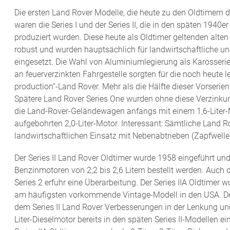
Die ersten Land Rover Modelle, die heute zu den Oldtimern 
waren die Series I und der Series II, die in den späten 1940
produziert wurden. Diese heute als Oldtimer geltenden alte
robust und wurden hauptsächlich für landwirtschaftliche un
eingesetzt. Die Wahl von Aluminiumlegierung als Karosseri
an feuerverzinkten Fahrgestelle sorgten für die noch heute l
production“-Land Rover. Mehr als die Hälfte dieser Vorserien
Spätere Land Rover Series One wurden ohne diese Verzinkun
die Land-Rover-Geländewagen anfangs mit einem 1,6-Liter-M
aufgebohrten 2,0-Liter-Motor. Interessant: Sämtliche Land R
landwirtschaftlichen Einsatz mit Nebenabtrieben (Zapfwelle
Der Series II Land Rover Oldtimer wurde 1958 eingeführt und
Benzinmotoren von 2,2 bis 2,6 Litern bestellt werden. Auch
Series 2 erfuhr eine Überarbeitung. Der Series IIA Oldtimer 
am häufigsten vorkommende Vintage-Modell in den USA. Der
dem Series II Land Rover Verbesserungen in der Lenkung un
Liter-Dieselmotor bereits in den späten Series II-Modellen ei