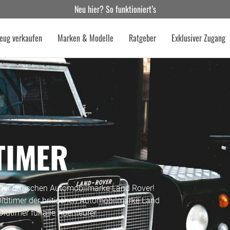
Neu hier? So funktioniert’s
eug verkaufen
Marken & Modelle
Ratgeber
Exklusiver Zugang
TIMER
 der britischen Automobilmarke Land Rover!
e Oldtimer der britischen Automobilmarke Land
ldtimer für alle Abenteurer.