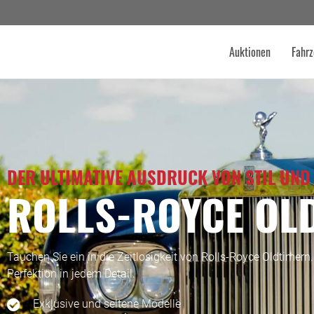
Auktionen
Fahrz
DER ULTIMATIVE AUSDRUCK VON STIL UND
ROLLS-ROYCE OL
Tauchen Sie ein in die Zeitlosigkeit von Rolls-Royce Oldtimern
Perfektion in jedem Detail.
Exklusive und seltene Modelle