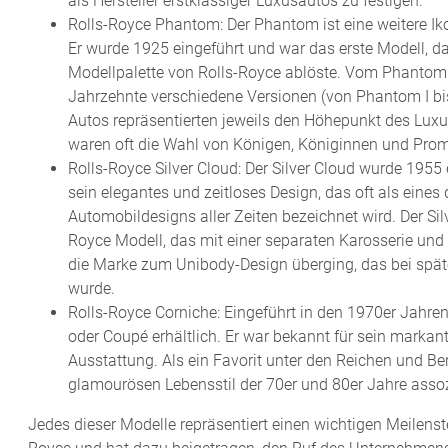
als Hersteller erstklassiger Luxusautos zu festigen.
Rolls-Royce Phantom: Der Phantom ist eine weitere Ik
Er wurde 1925 eingeführt und war das erste Modell, da
Modellpalette von Rolls-Royce ablöste. Vom Phantom
Jahrzehnte verschiedene Versionen (von Phantom I bis
Autos repräsentierten jeweils den Höhepunkt des Luxus
waren oft die Wahl von Königen, Königinnen und Prom
Rolls-Royce Silver Cloud: Der Silver Cloud wurde 1955 e
sein elegantes und zeitloses Design, das oft als eines
Automobildesigns aller Zeiten bezeichnet wird. Der Sil
Royce Modell, das mit einer separaten Karosserie und
die Marke zum Unibody-Design überging, das bei spä
wurde.
Rolls-Royce Corniche: Eingeführt in den 1970er Jahren
oder Coupé erhältlich. Er war bekannt für sein markan
Ausstattung. Als ein Favorit unter den Reichen und B
glamourösen Lebensstil der 70er und 80er Jahre assozi
Jedes dieser Modelle repräsentiert einen wichtigen Meilenst